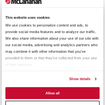
energía y dinero”.
El sistema Lites-Out™ elimina con eficacia lignito de malla +50
This website uses cookies
de un material de alimentación de malla -4 para cumplir con las
We use cookies to personalize content and ads, to
especificaciones publicadas de la arena libre de lignito.
provide social media features and to analyze our traffic.
Además, McLanahan instaló un sistema de advertencia para
We also share information about your use of our site with
garantizar que el lignito no se introduzca en la arena para
our social media, advertising and analytics partners who
hormigón en caso de que el sistema esté desequilibrado.
may combine it with other information that you’ve
provided to them or that they’ve collected from your use
“Desde el comienzo, el equipo de McLanahan Corporation era
of their services.
la primera opción para nosotros”, cuenta Martin. “Tenían el
paquete completo, con un sistema que funcionaría bien desde
Show details
el principio”.
Allow all