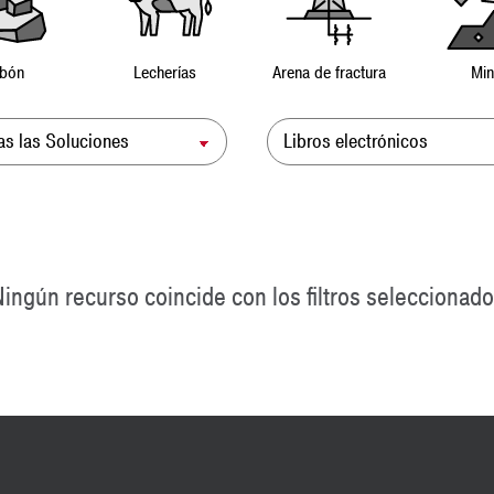
bón
Lecherías
Arena de fractura
Min
ución
Tipo de Recurso
ingún recurso coincide con los filtros seleccionad