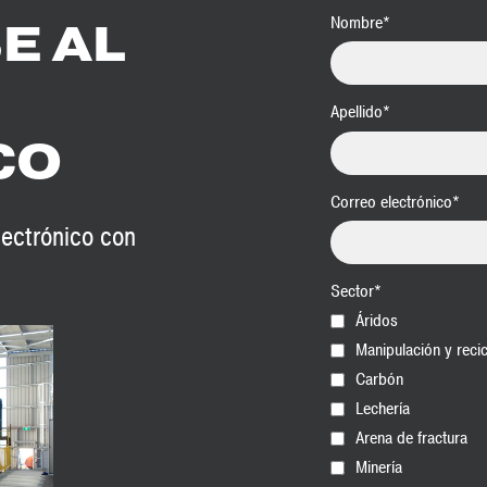
Nombre
*
E AL
Apellido
*
CO
Correo electrónico
*
lectrónico con
Sector
*
Áridos
Manipulación y recic
Carbón
Lechería
Arena de fractura
Minería