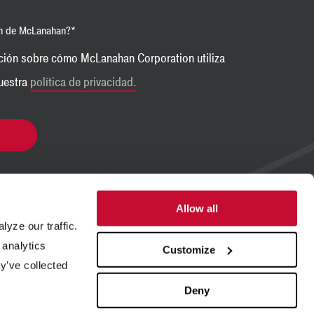
ón de McLanahan?
*
ción sobre cómo McLanahan Corporation utiliza
nuestra
política de privacidad.
Allow all
yze our traffic.
 analytics
Customize
de proyectos
Blog
y’ve collected
a de procesos
Certificación ISO
Deny
ción y desarrollo
Comuníquese con nosotros