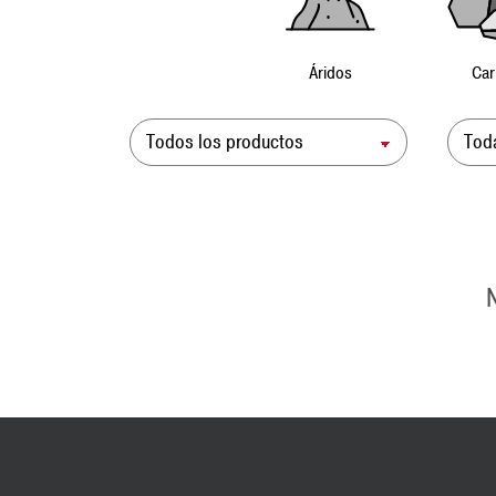
Áridos
Car
Producto
Sol
N