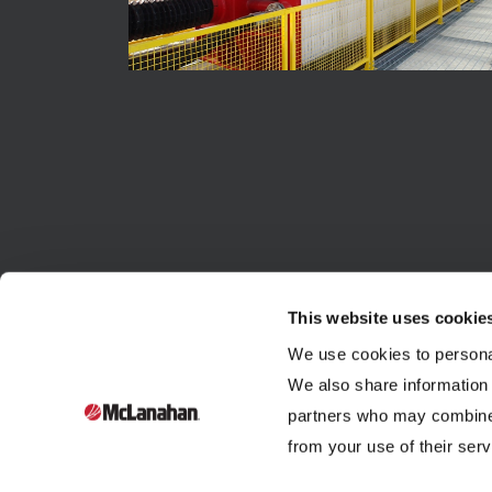
This website uses cookie
We use cookies to personal
We also share information 
partners who may combine i
Fundada en 1835, McLanahan Corporation es una
from your use of their serv
empresa familiar de sexta generación que diseña y