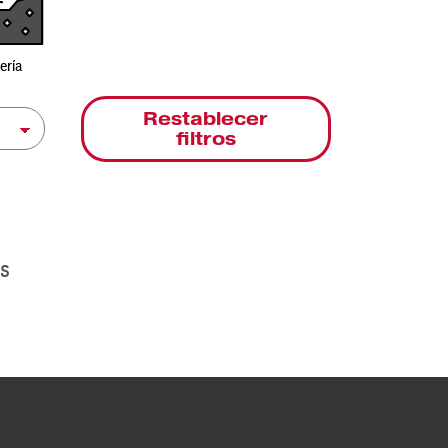
ería
Restablecer
filtros
os