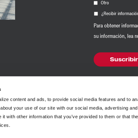
Otro
¿Recibir informaci
Para obtener informa
su información, lea 
s
ize content and ads, to provide social media features and to anal
about your use of our site with our social media, advertising and
Áridos
Casos prácticos
Gestión 
t with other information that you’ve provided to them or that the
Carbón
Folletos
Ingenierí
ices.
Hormigón
Infografías
Investiga