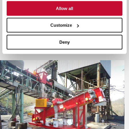
Los
sistemas de muestreo de múltiples etapas
de McLanahan se
Allow all
utilizan para recoger muestras más pequeñas de muestras más
grandes en una variedad de industrias. Estos sistemas ayudan
Customize
tanto a los productores como a los consumidores a verificar que
el producto que envían o reciben cumple los requisitos de
Deny
contrato.