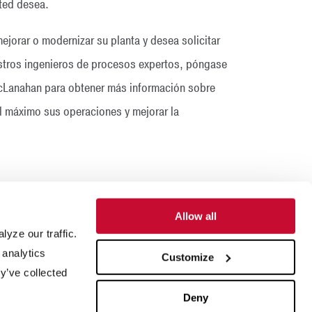
ted desea.
ejorar o modernizar su planta y desea solicitar
stros ingenieros de procesos expertos, póngase
cLanahan para obtener más información sobre
 máximo sus operaciones y mejorar la
Allow all
yze our traffic.
 analytics
Customize
de proyectos
Blog
y’ve collected
a de procesos
Certificación ISO
Deny
ción y desarrollo
Comuníquese con nosotros