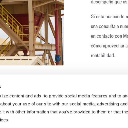
desempeño que us
Si está buscando m
una consulta a nue
en contacto con M
cómo aprovechar al
rentabilidad.
s
ize content and ads, to provide social media features and to anal
about your use of our site with our social media, advertising and
Áridos
Casos prácticos
Gestión 
t with other information that you’ve provided to them or that the
Carbón
Folletos
Ingenierí
ices.
Hormigón
Infografías
Investiga