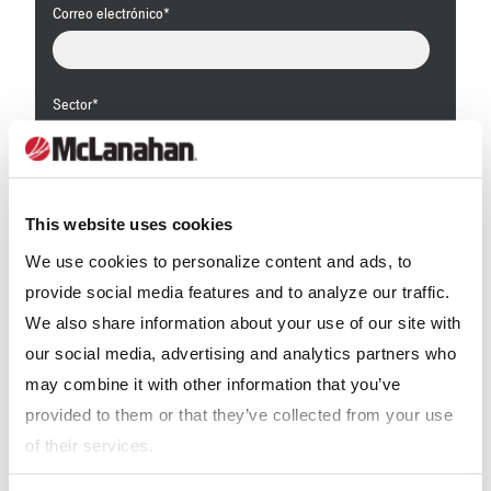
Correo electrónico
*
Sector
*
Áridos
Manipulación y reciclaje de residuos
Carbón
Lechería
This website uses cookies
Arena de fractura
We use cookies to personalize content and ads, to
Minería
Otro
provide social media features and to analyze our traffic.
We also share information about your use of our site with
¿Recibir información de McLanahan?
*
our social media, advertising and analytics partners who
Para obtener información sobre cómo McLanahan Corporation
may combine it with other information that you’ve
utiliza su información, lea nuestra
política de privacidad
.
provided to them or that they’ve collected from your use
of their services.