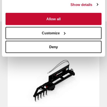
Show details
Allow all
Productos
Customize
relacionados
Deny