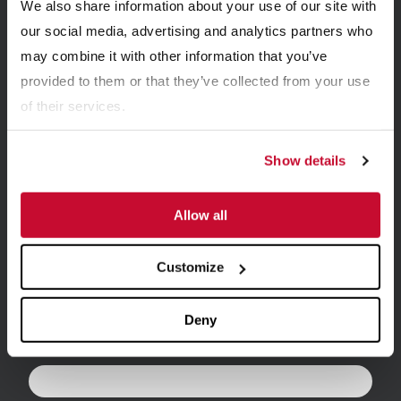
We also share information about your use of our site with
ELECTRÓNICO
our social media, advertising and analytics partners who
may combine it with other information that you’ve
Reciba actualizaciones por correo electrónico
provided to them or that they’ve collected from your use
con las últimas noticias de McLanahan.
of their services.
Show details
Allow all
Customize
Deny
Nombre
*