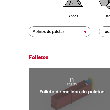
Áridos
Car
Producto
Sol
Folletos