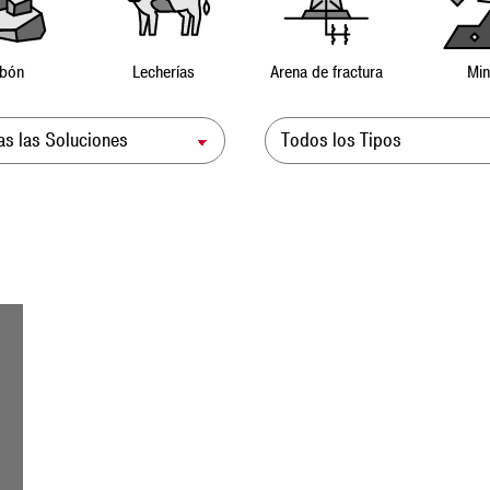
bón
Lecherías
Arena de fractura
Min
ución
Tipo de Recurso