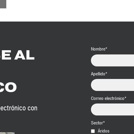
aletas
Nombre
*
E AL
Apellido
*
CO
Correo electrónico
*
lectrónico con
Sector
*
Áridos