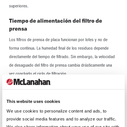
superiores.
Tiempo de alimentación del filtro de
prensa
Los filtros de prensa de placa funcionan por lotes y no de
forma continua. La humedad final de los residuos depende
directamente del tiempo de filtrado. Sin embargo, la velocidad
de desaguado del filtro de prensa cambia drásticamente una
vez concluido el ciclo de filtración.
Al inicio de la etapa de filtración del filtro de prensa, la pulpa se
bombea rápidamente entre los espacios vacíos de las placas
This website uses cookies
de filtrado empotradas. Los sólidos suspendidos en la pulpa
We use cookies to personalize content and ads, to
quedan capturados en las telas filtrantes unidas a las
provide social media features and to analyze our traffic.
superficies de las placas.
We also share information about your use of our site with