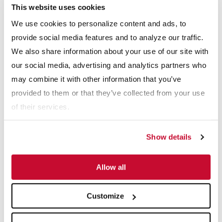
This website uses cookies
We use cookies to personalize content and ads, to
Otras formas de aumentar
provide social media features and to analyze our traffic.
la rentabilidad con un UFR
We also share information about your use of our site with
our social media, advertising and analytics partners who
¿Hay otras formas? Simplemente enviar material de vuelta al
may combine it with other information that you’ve
proceso puede crear un tipo diferente de dolor de cabeza. Las
provided to them or that they’ve collected from your use
cargas de recirculación tienden a disminuir el rendimiento
of their services.
general porque están desplazando la nueva alimentación.
Procesar el mismo material a través del mismo proceso
Show details
producirá los mismos resultados y puede sobrecargar el
proceso. El equipo sobrecargado produce ineficiencias, crea
Allow all
sistemas complejos y problemas de limpieza, daña el equipo y,
a la larga, empeora la situación.
Customize
En pocas palabras, "El control del proceso se convierte en un