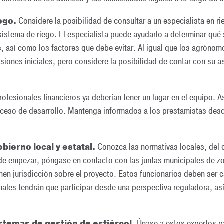
ego.
Considere la posibilidad de consultar a un especialista en ri
 sistema de riego. El especialista puede ayudarlo a determinar qué
s, así como los factores que debe evitar. Al igual que los agrónom
isiones iniciales, pero considere la posibilidad de contar con su 
ofesionales financieros ya deberían tener un lugar en el equipo. 
roceso de desarrollo. Mantenga informados a los prestamistas desde 
bierno local y estatal.
Conozca las normativas locales, del 
e empezar, póngase en contacto con las juntas municipales de zo
nen jurisdicción sobre el proyecto. Estos funcionarios deben ser
ales tendrán que participar desde una perspectiva reguladora, as
istemas de gestión de estiércol.
Únase a estos expertos pa