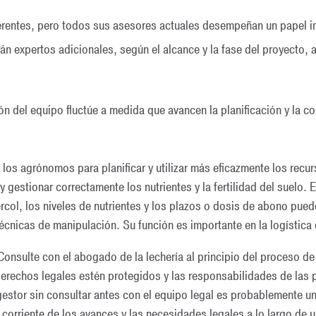
erentes, pero todos sus asesores actuales desempeñan un papel im
án expertos adicionales, según el alcance y la fase del proyecto,
n del equipo fluctúe a medida que avancen la planificación y la c
los agrónomos para planificar y utilizar más eficazmente los recu
 y gestionar correctamente los nutrientes y la fertilidad del suelo.
rcol, los niveles de nutrientes y los plazos o dosis de abono pue
cnicas de manipulación. Su función es importante en la logística 
onsulte con el abogado de la lechería al principio del proceso de
erechos legales estén protegidos y las responsabilidades de las p
gestor sin consultar antes con el equipo legal es probablemente u
corriente de los avances y las necesidades legales a lo largo de u