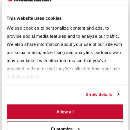
que tenemos que realizar algunas conjeturas en función de la
experiencia dentro del sitio y mediante la información
This website uses cookies
recopilada en sitios similares. La experiencia puede ser de gran
We use cookies to personalize content and ads, to
utilidad cuando comenzamos a estimar los costos por
provide social media features and to analyze our traffic.
desgaste.
We also share information about your use of our site with
our social media, advertising and analytics partners who
En el caso de la aplicación de piedra caliza, calculamos una
may combine it with other information that you’ve
vida útil de cuatro meses para un conjunto de zapatas en la VSI,
provided to them or that they’ve collected from your use
mientras que la del revestimiento del cono sería de dos años.
of their services.
Es probable que su experiencia sea distinta de estos números,
pero debido a que estos son los reales para una aplicación
Show details
específica, pueden utilizarse para esta comparación.
Los costos de las piezas que se instalarán, junto con los de la
Allow all
mano de obra de la colocación, insumen costos por desgaste
totales de USD $0,01 por tonelada en el caso del cono y
Customize