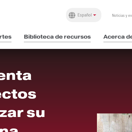
Noticias y e
rtes
Biblioteca de recursos
Acerca d
enta
ectos
zar su
ena