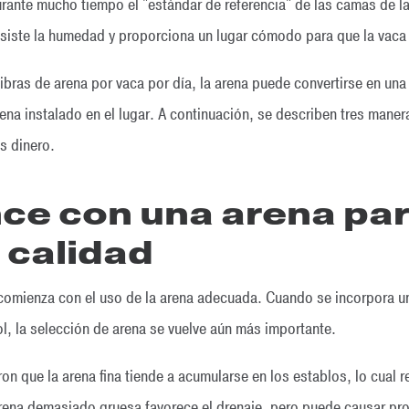
rante mucho tiempo el "estándar de referencia" de las camas de l
resiste la humedad y proporciona un lugar cómodo para que la vac
ibras de arena por vaca por día, la arena puede convertirse en un
ena instalado en el lugar. A continuación, se describen tres mane
s dinero.
nce con una arena pa
 calidad
 comienza con el uso de la arena adecuada. Cuando se incorpora u
l, la selección de arena se vuelve aún más importante.
n que la arena fina tiende a acumularse en los establos, lo cual r
rena demasiado gruesa favorece el drenaje, pero puede causar pr