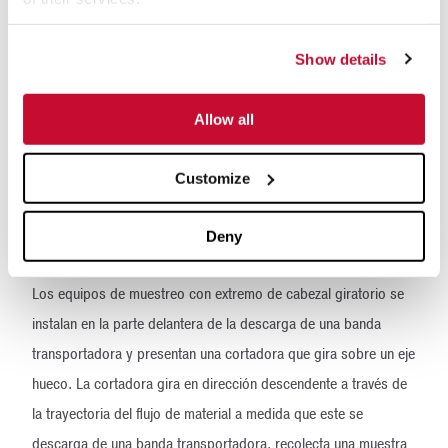
suponer una menor inversión de capital en comparación con
otros tipos de equipos de muestreo de trayectoria recta, ya
Show details
que no son tan grandes y no requieren tanto espacio para su
instalación, principalmente porque no incorporan una placa
Allow all
deflectora en el diseño. Por lo general, se adaptan mejor a los
diseños de planta existentes con menos cambios de diseño.
Customize
Equipos de muestreo con extremo de
Deny
cabezal giratorio
Los equipos de muestreo con extremo de cabezal giratorio se
instalan en la parte delantera de la descarga de una banda
transportadora y presentan una cortadora que gira sobre un eje
hueco. La cortadora gira en dirección descendente a través de
la trayectoria del flujo de material a medida que este se
descarga de una banda transportadora, recolecta una muestra