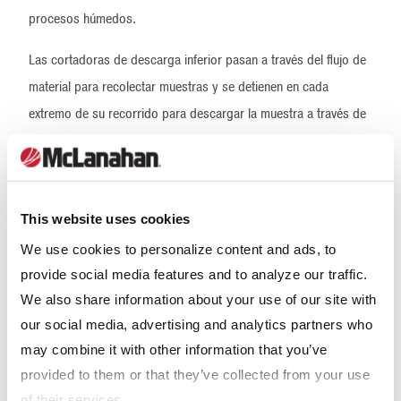
procesos húmedos.
Las cortadoras de descarga inferior pasan a través del flujo de
material para recolectar muestras y se detienen en cada
extremo de su recorrido para descargar la muestra a través de
una puerta ubicada en la parte inferior de la cortadora. Otro
tipo de cortadora es la cortadora de desvío. Las cortadoras de
tipo convencional dirigen el material de muestra a otra zona del
This website uses cookies
equipo de muestreo o a otra máquina del sistema de muestreo
en la dirección del flujo de material. Las cortadoras de desvío
We use cookies to personalize content and ads, to
de tipo cuchara invertida redirigen la muestra en la dirección
provide social media features and to analyze our traffic.
We also share information about your use of our site with
opuesta al flujo de material, normalmente a una zona situada
our social media, advertising and analytics partners who
debajo de la zona de la polea de cabeza de la banda
may combine it with other information that you’ve
transportadora principal.
provided to them or that they’ve collected from your use
Los equipos de muestreo con accionamiento de carro suelen
of their services.