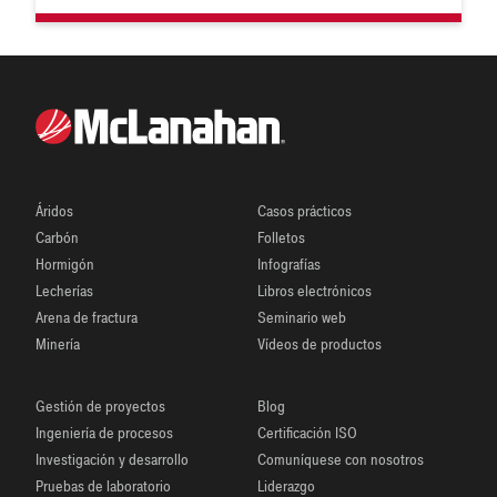
que McLanahan alienta a que los futuros clientes se
comuniquen con nosotros para analizar sus necesidades
de muestreo a fin de que podamos conocer más sobre su
aplicación y ofrecerle asesoría personalizada para sus
requisitos específicos.
Áridos
Casos prácticos
Carbón
Folletos
Hormigón
Infografías
Lecherías
Libros electrónicos
Arena de fractura
Seminario web
Minería
Vídeos de productos
Gestión de proyectos
Blog
Ingeniería de procesos
Certificación ISO
Investigación y desarrollo
Comuníquese con nosotros
Pruebas de laboratorio
Liderazgo