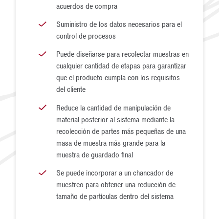
automáticamente la muestra después de la etapa primaria.
acuerdos de compra
En este caso, el personal del laboratorio será el
Suministro de los datos necesarios para el
encargado de reducir manualmente la muestra (y
control de procesos
posiblemente chancarla). Luego, también será necesario
Puede diseñarse para recolectar muestras en
desechar manualmente el material de rechazo. Por lo
cualquier cantidad de etapas para garantizar
general, si se requieren cantidades más grandes de
que el producto cumpla con los requisitos
del cliente
muestras primarias, se adquieren equipos adicionales
para chancar y reducir las muestras primarias a una
Reduce la cantidad de manipulación de
material posterior al sistema mediante la
cantidad razonable que el laboratorio pueda manipular y
recolección de partes más pequeñas de una
procesar de forma sencilla. Este escenario implica
masa de muestra más grande para la
mayores costos de capital, pero, en última instancia,
muestra de guardado final
demostrará ser más económico, puesto que se elimina
Se puede incorporar a un chancador de
una cantidad significativa de manipulación de material.
muestreo para obtener una reducción de
Como suele ocurrir, la mejor forma de manejar una
tamaño de partículas dentro del sistema
situación es basarse en la aplicación. Es por esta razón