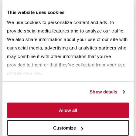
aplicación, para el control de procesos de la planta
This website uses cookies
We use cookies to personalize content and ads, to
Recursos relacionados
provide social media features and to analyze our traffic.
Ver más recursos
We also share information about your use of our site with
our social media, advertising and analytics partners who
may combine it with other information that you’ve
provided to them or that they’ve collected from your use
of their services.
Show details
Allow all
FOLLETOS
Customize