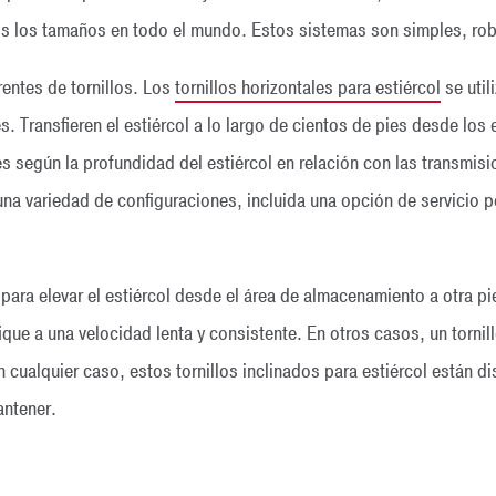
os los tamaños en todo el mundo. Estos sistemas son simples, robu
entes de tornillos. Los
tornillos horizontales para estiércol
se util
bres. Transfieren el estiércol a lo largo de cientos de pies desde l
s según la profundidad del estiércol en relación con las transmisi
na variedad de configuraciones, incluida una opción de servicio pe
n para elevar el estiércol desde el área de almacenamiento a otra 
ifique a una velocidad lenta y consistente. En otros casos, un torn
n cualquier caso, estos tornillos inclinados para estiércol están
antener.