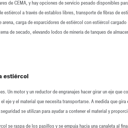
res de CEMA, y hay opciones de servicio pesado disponibles para 
estiércol a través de establos libres, transporte de fibras de est
arena, carga de esparcidores de estiércol con estiércol cargado d
istema de secado, elevando lodos de minería de tanques de almace
 estiércol
ples. Un motor y un reductor de engranajes hacer girar un eje que c
l eje y el material que necesita transportarse. A medida que gira e
 seguridad se utilizan para ayudar a contener el material y proporc
rcol se raspa de los pasillos y se empuja hacia una canaleta al fina