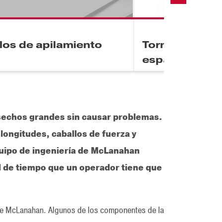
Next
llos de apilamiento
Tornillos de c
esparcidores
esechos grandes sin causar problemas.
ongitudes, caballos de fuerza y
quipo de ingeniería de McLanahan
d de tiempo que un operador tiene que
d de McLanahan. Algunos de los componentes de la