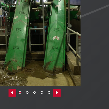
Previous|t
Next|t