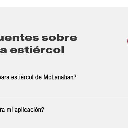
uentes sobre
ra estiércol
s para estiércol de McLanahan?
ra mi aplicación?
ron diseñados originalmente para transportar estiércol cargado de