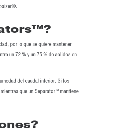
rosizer®.
rators™?
dad, por lo que se quiere mantener
entre un 72 % y un 75 % de sólidos en
umedad del caudal inferior. Si los
o, mientras que un Separator™ mantiene
lones?