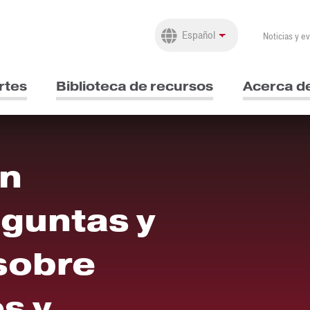
Noticias y e
rtes
Biblioteca de recursos
Acerca d
un
eguntas y
sobre
s y