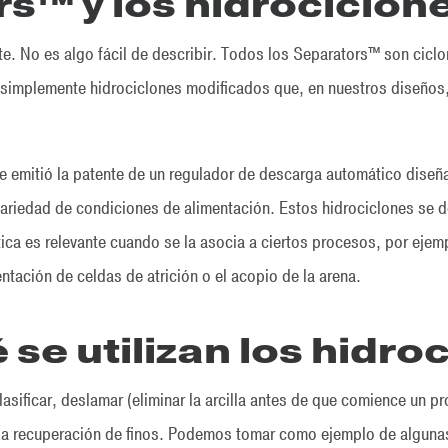
s™ y los hidrociclon
te. No es algo fácil de describir. Todos los Separators™ son cicl
implemente hidrociclones modificados que, en nuestros diseños, s
se emitió la patente de un regulador de descarga automático diseñ
 variedad de condiciones de alimentación. Estos hidrociclones se
tica es relevante cuando se la asocia a ciertos procesos, por eje
entación de celdas de atrición o el acopio de la arena.
 se utilizan los hidro
clasificar, deslamar (eliminar la arcilla antes de que comience un p
á la recuperación de finos. Podemos tomar como ejemplo de alguna