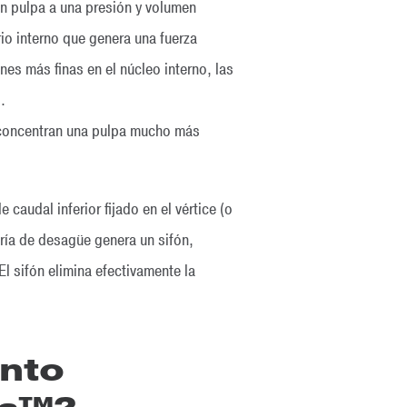
on pulpa a una presión y volumen
io interno que genera una fuerza
nes más finas en el núcleo interno, las
.
y concentran una pulpa mucho más
caudal inferior fijado en el vértice (o
ería de desagüe genera un sifón,
 El sifón elimina efectivamente la
anto