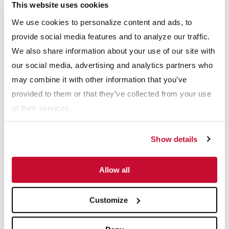
This website uses cookies
una plataforma inclinada en la que se introduce la arena
We use cookies to personalize content and ads, to
reciclada separada. El movimiento de dos motores vibratorios
provide social media features and to analyze our traffic.
de rotación contraria arroja el material hacia arriba y hacia
We also share information about your use of our site with
delante hacia el extremo de descarga, lo que permite que el
our social media, advertising and analytics partners who
agua se desprenda de la arena y se drene a través de las
may combine it with other information that you’ve
aberturas del medio de cribado.
provided to them or that they’ve collected from your use
La primera zaranda desaguadora utilizada para desaguar las
of their services.
camas de arena reciclada separada ha sido probada
extensamente. Los resultados fueron los siguientes:
Show details
Allow all
Customize