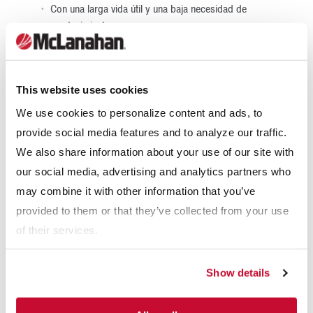
Con una larga vida útil y una baja necesidad de
mantenimiento
Aplicaciones a medida e instalaciones
Materiales muy duros, abrasivos y resistentes, y para
This website uses cookies
terrones de mayores dimensiones que están fuera del
We use cookies to personalize content and ads, to
alcance de otros alimentadores.
provide social media features and to analyze our traffic.
We also share information about your use of our site with
Alimentadores de banda
our social media, advertising and analytics partners who
Los alimentadores de banda se utilizan generalmente para
may combine it with other information that you’ve
aplicaciones de materiales finos. Se trata de transportadores
provided to them or that they’ve collected from your use
de cinta plana soportados por poleas tensoras espaciadas y
of their services.
accionadas en la polea principal.
Show details
Los alimentadores de banda se utilizan para:
Materiales de menor tamaño