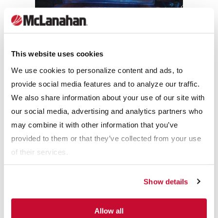
This website uses cookies
We use cookies to personalize content and ads, to
provide social media features and to analyze our traffic.
We also share information about your use of our site with
our social media, advertising and analytics partners who
Alimentadores de bandeja vibratorios
may combine it with other information that you’ve
Los alimentadores de bandeja vibratorios se utilizan
provided to them or that they’ve collected from your use
generalmente para alimentar los chancadores primarios en las
of their services.
aplicaciones de áridos, minería y reciclaje, pero también
pueden utilizarse para alimentar a los alimentadores Grizzly
Show details
para eliminar el material antes de que llegue al
chancador. Estos tipos de alimentadores tienen secciones de
Allow all