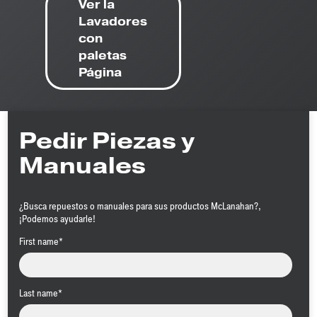
Ver la
Lavadores
con
paletas
Página
Pedir Piezas y
Manuales
¿Busca repuestos o manuales para sus productos McLanahan?,
¡Podemos ayudarle!
First name
*
Last name
*