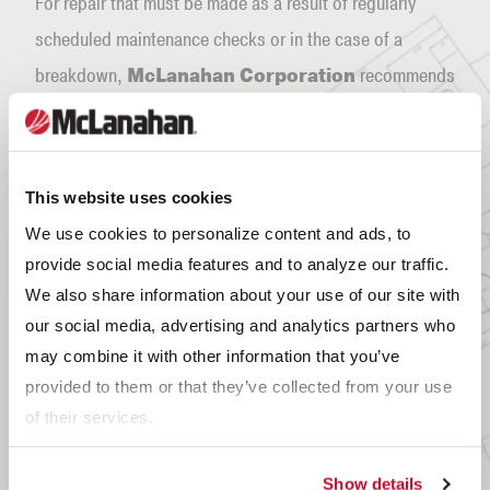
For repair that must be made as a result of regularly
scheduled maintenance checks or in the case of a
breakdown,
McLanahan Corporation
recommends
keeping certain Log Washer replacement parts at your
facility.
This website uses cookies
We use cookies to personalize content and ads, to
Nombre de la pieza
Cantidad
provide social media features and to analyze our traffic.
We also share information about your use of our site with
Conjunto de rodamientos inferiores
1
our social media, advertising and analytics partners who
Kit de reacondicionamiento del
may combine it with other information that you’ve
1
conjunto de rodamiento inferior
provided to them or that they’ve collected from your use
of their services.
Herramienta para instalar sellos
1
Show details