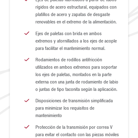
entrelazadas y facilitar una mejor mezcla cuando sea
rígidos de acero estructural, equipados con
necesario.
platillos de acero y zapatas de desgaste
renovables en el extremo de la alimentación.
Pugmaster
Ejes de paletas con brida en ambos
La Pugmaster es la mezcladora Pug Mill de McLanahan
extremos y atornillados a los ejes de acople
para facilitar el mantenimiento normal.
para servicio pesado. Mezcla de forma eficaz el polvo con
varios líquidos para permitir el transporte sin que las
Rodamientos de rodillos antifricción
utilizados en ambos extremos para soportar
partículas se escapen a la atmósfera. Cuando los
los ejes de paletas, montados en la parte
materiales no se mezclan fácilmente, generalmente
externa con una junta de rodamiento de labio
ofrecemos la Pugmaster. Las transmisiones de la
o juntas de tipo taconita según la aplicación.
Pugmaster cuentan con un reductor de engranajes de alta
Disposiciones de transmisión simplificada
resistencia equipado con juntas de taconita y
para minimizar los requisitos de
acoplamientos tipo eje flexible para conectar el reductor a
mantenimiento
los engranajes de distribución. Las paletas entrelazadas
Protección de la transmisión por correa V
permiten una acción de mezcla vigorosa.
para evitar el contacto con las piezas móviles