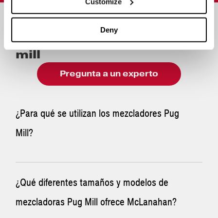
Customize
Preguntas frecuentes
Deny
sobre las mezcladoras pug
mill
Pregunta a un experto
¿Para qué se utilizan los mezcladores Pug
Mill?
Las mezcladoras Pug Mill se pueden utilizar para:
¿Qué diferentes tamaños y modelos de
mezcladoras Pug Mill ofrece McLanahan?
Cualquier sólido seco en el que se desee añadir
agua u otros líquidos para reducir el polvo fugitivo