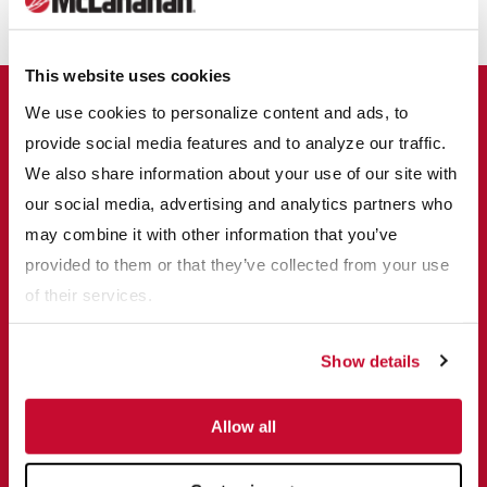
abanico para optimizar la mezcla.
This website uses cookies
We use cookies to personalize content and ads, to
Por qué conviene utilizar las mezcladoras
provide social media features and to analyze our traffic.
Pug Mill de McLanahan
We also share information about your use of our site with
our social media, advertising and analytics partners who
McLanahan fabrica las Mezcladoras Pug Mill desde principios
may combine it with other information that you’ve
de los años 50 y las aplica a una amplia gama de aplicaciones
provided to them or that they’ve collected from your use
de mezclado. Las unidades de McLanahan están diseñadas
of their services.
para los requerimientos de alimentación y descarga continua
donde los materiales de baja a alta capacidad de toneladas por
Show details
hora dan como resultado una descarga mezclada de manera
uniforme. Las mezcladoras Pug Mill de McLanahan son equipos
Allow all
de doble eje de paletas.