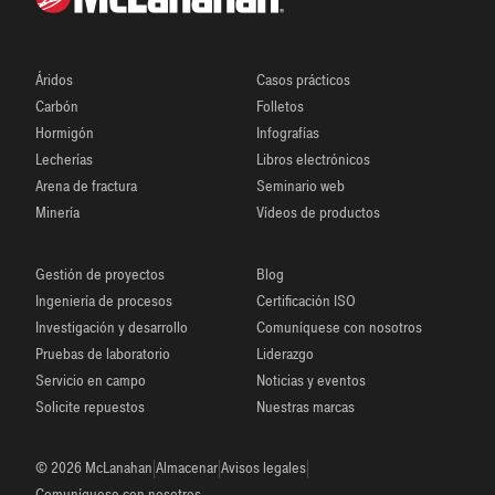
Áridos
Casos prácticos
Carbón
Folletos
Hormigón
Infografías
Lecherías
Libros electrónicos
Arena de fractura
Seminario web
Minería
Vídeos de productos
Gestión de proyectos
Blog
Ingeniería de procesos
Certificación ISO
Investigación y desarrollo
Comuníquese con nosotros
Pruebas de laboratorio
Liderazgo
Servicio en campo
Noticias y eventos
Solicite repuestos
Nuestras marcas
|
|
|
© 2026 McLanahan
Almacenar
Avisos legales
Comuníquese con nosotros