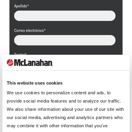
Apellido
*
Correo electrónico
*
Sector
*
Áridos
Manipulación y reciclaje de residuos
Carbón
This website uses cookies
Lechería
Arena de fractura
We use cookies to personalize content and ads, to
Minería
provide social media features and to analyze our traffic.
Otro
We also share information about your use of our site with
¿Recibir información de McLanahan?
*
our social media, advertising and analytics partners who
may combine it with other information that you’ve
Para obtener información sobre cómo McLanahan Corporation