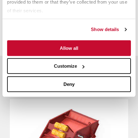
provided to them or that they’ve collected from your use
utiliza su información, lea nuestra
política de privacidad
.
of their services.
Show details
Allow all
Customize
Productos
relacionados
Deny