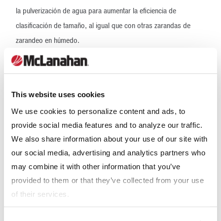
la pulverización de agua para aumentar la eficiencia de
clasificación de tamaño, al igual que con otras zarandas de
zarandeo en húmedo.
6. La incorporación de la
pulverización de agua
This website uses cookies
eliminará los finos del
We use cookies to personalize content and ads, to
producto
provide social media features and to analyze our traffic.
A pesar de que es preferible abordar la eliminación de finos
We also share information about your use of our site with
aguas arriba en el proceso, existen situaciones en las que los
our social media, advertising and analytics partners who
finos permanecerán en el producto. Incorporar agua a una
may combine it with other information that you’ve
zaranda desaguadora podría parecer un método
provided to them or that they’ve collected from your use
of their services.
contraproducente, pero puede tener un impacto significativo en
la eliminación de los finos no deseados. El medio retendrá el