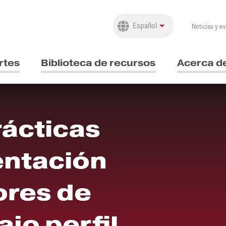
Noticias y e
rtes
Biblioteca de recursos
Acerca d
rácticas
entación
ores de
ajo perfil