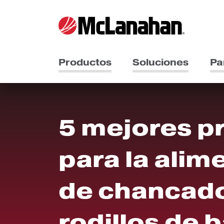
Productos
Soluciones
Pa
5 mejores p
para la alim
de chancad
rodillos de b