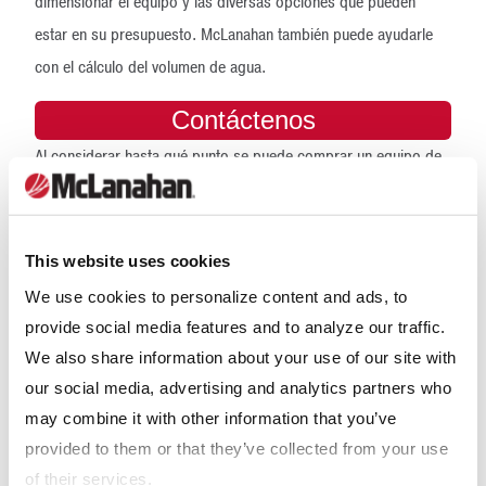
dimensionar el equipo y las diversas opciones que pueden
estar en su presupuesto. McLanahan también puede ayudarle
con el cálculo del volumen de agua.
Contáctenos
Al considerar hasta qué punto se puede comprar un equipo de
procesamiento, se necesita tener en cuenta el valor de la arena
recuperable. Además, se pueden reducir los costos operativos
al disminuir el volumen de sólidos que fluyen a su piscina de
This website uses cookies
decantación y, por ende, la cantidad de equipos y mano de
We use cookies to personalize content and ads, to
obra necesarios para excavar las piscinas de decantación.
provide social media features and to analyze our traffic.
We also share information about your use of our site with
McLanahan ofrece una amplia gama de equipos para la
our social media, advertising and analytics partners who
recuperación y desaguado de arena fina y limos o arcillas. Los
may combine it with other information that you’ve
clientes eliminaron totalmente las piscinas de decantación con
provided to them or that they’ve collected from your use
un sistema llave en mano de desaguado de sólidos finos, que
of their services.