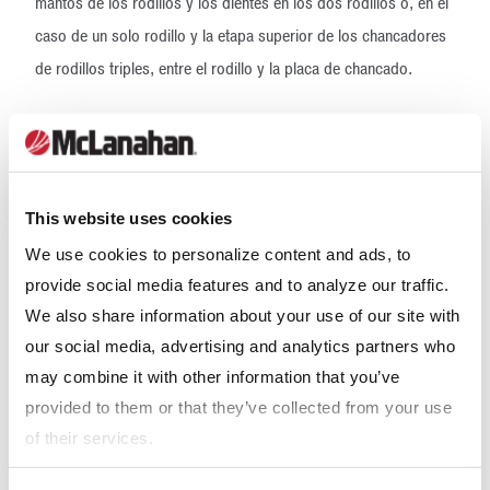
mantos de los rodillos y los dientes en los dos rodillos o, en el
caso de un solo rodillo y la etapa superior de los chancadores
de rodillos triples, entre el rodillo y la placa de chancado.
Según el diseño, los chancadores de rodillo tienen un índice de
reducción de 6:1 (rodillo simple y la etapa superior del rodillo
triple) y de 4:1 (rodillo doble). Son ideales para manipular
This website uses cookies
materiales blandos o de dureza intermedia y ligeramente
We use cookies to personalize content and ads, to
abrasivos que pueden estar secos o húmedos y pegajosos.
provide social media features and to analyze our traffic.
We also share information about your use of our site with
Tipos de chancadores
our social media, advertising and analytics partners who
terciarios y cuaternarios
may combine it with other information that you’ve
provided to them or that they’ve collected from your use
Para un calibrado más fino, es posible que, después de las
of their services.
etapas de chancado primaria y secundaria, se utilice una etapa
terciaria o incluso una cuaternaria. Los chancadores de cono