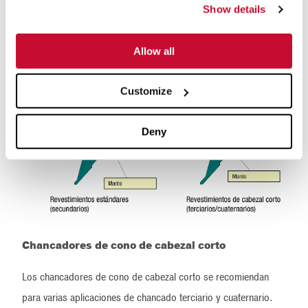
Show details
son los tipos más comunes de chancadores terciarios y
cuaternarios, si bien también pueden utilizarse impactadoras de
Allow all
eje vertical y chancadores de rodillo según la aplicación.
Customize
Deny
Chancadores de cono de cabezal corto
Los chancadores de cono de cabezal corto se recomiendan
para varias aplicaciones de chancado terciario y cuaternario.