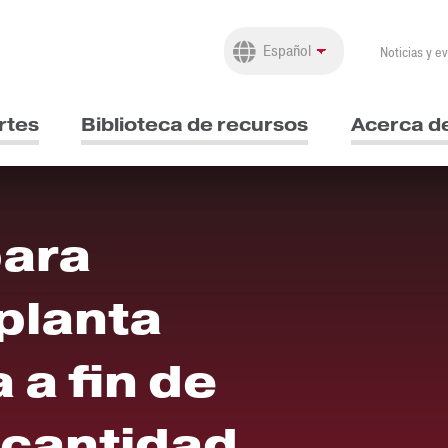
Noticias y e
rtes
Biblioteca de recursos
Acerca d
para
 planta
a fin de
 cantidad