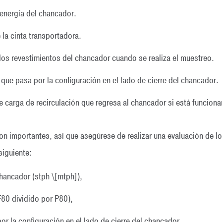
energía del chancador.
la cinta transportadora.
 los revestimientos del chancador cuando se realiza el muestreo.
e que pasa por la configuración en el lado de cierre del chancador.
de carga de recirculación que regresa al chancador si está funciona
n importantes, así que asegúrese de realizar una evaluación de lo
siguiente:
chancador (stph \[mtph]),
F80 dividido por P80),
or la configuración en el lado de cierre del chancador,