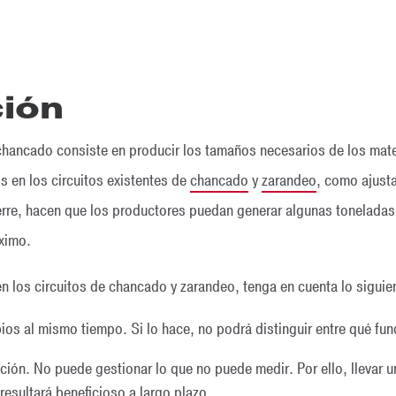
ción
 chancado consiste en producir los tamaños necesarios de los mate
 en los circuitos existentes de
chancado
y
zarandeo
, como ajusta
ierre, hacen que los productores puedan generar algunas toneladas
ximo.
en los circuitos de chancado y zarandeo, tenga en cuenta lo siguie
os al mismo tiempo. Si lo hace, no podrá distinguir entre qué fun
ción. No puede gestionar lo que no puede medir. Por ello, llevar un
resultará beneficioso a largo plazo.