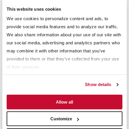
camas recicladas sin los requisitos de gasto, mano de obra,
This website uses cookies
combustible o tiempo que implica el acondicionamiento
We use cookies to personalize content and ads, to
mecánico”.
provide social media features and to analyze our traffic.
Con la sede central en Hollidaysburg, Pensilvania, McLanahan
We also share information about your use of our site with
Corporation provee soluciones de gestión para las camas, los
our social media, advertising and analytics partners who
nutrientes y el estiércol con el fin de que los productores de
may combine it with other information that you’ve
provided to them or that they’ve collected from your use
lecherías puedan mejorar la eficiencia, productividad y
of their services.
rentabilidad. Para obtener más información, visite
www.mclanahan.com
o escriba a agdivision@mclanahan.com.
Show details
Descargar PDF
Allow all
Customize
Próximos Eventos