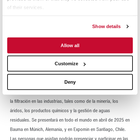
of their services.
Alessandro Felicani, director general de Diefenbach, también
comentó que “el reemplazo de las telas filtrantes ha sido la
Show details
causa principal del tiempo de inactividad para los filtros de
prensa en las industrias de la minería, los áridos y el
Allow all
tratamiento del agua. Con
QUICK
CHANGE
™
, hemos
reducido ese tiempo de inactividad en el cambio de las telas
Customize
por un factor de diez o más”.
Según el legado innovador de McLanahan y de Diefenbach, el
Deny
sistema
QUICK
CHANGE
™ está diseñado para llevar a cabo
la filtración en las industrias, tales como de la minería, los
áridos, los productos químicos y la gestión de aguas
residuales. Se presentará en todo el mundo en abril de 2025 en
Bauma en Múnich, Alemania, y en Expomin en Santiago, Chile.
Las personas que asistan podrán presenciar y participar en las