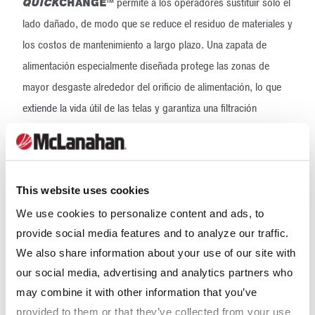
QUICK
CHANGE
™ permite a los operadores sustituir solo el
lado dañado, de modo que se reduce el residuo de materiales y
los costos de mantenimiento a largo plazo. Una zapata de
alimentación especialmente diseñada protege las zonas de
mayor desgaste alrededor del orificio de alimentación, lo que
extiende la vida útil de las telas y garantiza una filtración
consistente y de alto rendimiento.
“La eficiencia y la seguridad impulsan todo lo que hacemos”,
menciona Cory Jenson, vicepresidente ejecutivo de Desarrollo
This website uses cookies
de Ventas y Negocios en McLanahan. “Al formar equipo con
We use cookies to personalize content and ads, to
Diefenbach, una pionera en la separación de líquidos y sólidos
provide social media features and to analyze our traffic.
desde 1907, hemos creado un cambio.
QUICK
CHANGE
™
We also share information about your use of our site with
logra que las plantas vuelvan a funcionar de manera más rápida
our social media, advertising and analytics partners who
y segura, ya que reduce el tiempo de inactividad a causa de los
may combine it with other information that you’ve
cambios de las telas filtrantes”.
provided to them or that they’ve collected from your use