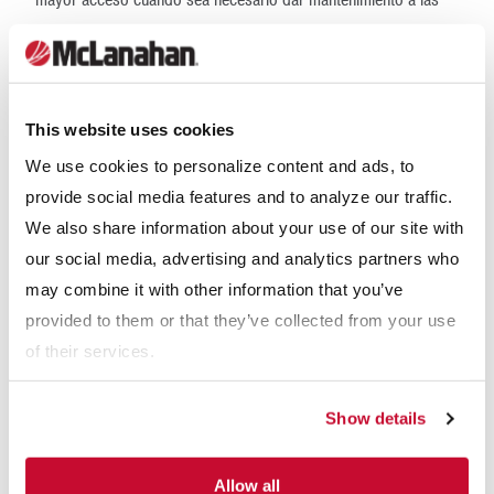
mayor acceso cuando sea necesario dar mantenimiento a las
boquillas.
El nuevo diseño de viga lateral también ofrece facilidad de
acceso a las placas de filtrado desde arriba de la prensa. Esto
This website uses cookies
permite el cambio rápido de las telas filtrantes, además de una
We use cookies to personalize content and ads, to
limpieza eficiente de las placas y de las telas. Si se cuenta con
provide social media features and to analyze our traffic.
placas de filtrado de repuesto, es posible preinstalar las telas
We also share information about your use of our site with
filtrantes, lo que acelera en gran medida el cambio de las telas
our social media, advertising and analytics partners who
y optimiza aún más el tiempo de funcionamiento del filtro de
may combine it with other information that you’ve
prensa.
provided to them or that they’ve collected from your use
of their services.
Entre los beneficios adicionales del filtro de prensa de viga
lateral, se incluyen los siguientes:
Show details
Un diseño más seguro con menos piezas móviles.
Un diseño rentable con un costo menor de piezas de
Allow all