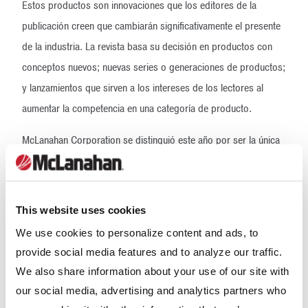
Estos productos son innovaciones que los editores de la
publicación creen que cambiarán significativamente el presente
de la industria. La revista basa su decisión en productos con
conceptos nuevos; nuevas series o generaciones de productos;
y lanzamientos que sirven a los intereses de los lectores al
aumentar la competencia en una categoría de producto.
McLanahan Corporation se distinguió este año por ser la única
empresa en recibir este premio por dos productos. Se premió
en 2012 a la planta portátil de arena de fractura, que se fabrica
en conjunto con CEMCO, y al chancador Rockertooth,
This website uses cookies
fabricado por la división de muestreo. Con estos premios se
We use cookies to personalize content and ads, to
continúa verificando la excelencia e innovación de McLanahan, y
provide social media features and to analyze our traffic.
se consolida su posición como empresa líder de la industria,
We also share information about your use of our site with
con empleados de primer nivel.
our social media, advertising and analytics partners who