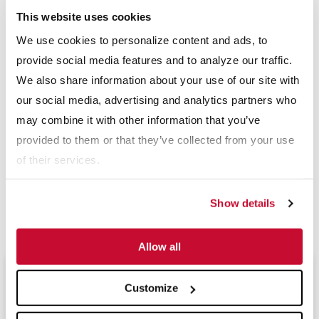
This website uses cookies
chasis del clasificador de fondo plano, se incluye un sistema
hidráulico montado diseñado por CEMCO, Inc. para que sea
We use cookies to personalize content and ads, to
fácil levantar y bajar la planta con un montaje mínimo. La planta
provide social media features and to analyze our traffic.
We also share information about your use of our site with
puede configurarse y estar en funcionamiento aproximadamente
our social media, advertising and analytics partners who
en 16 horas, y se la controla de forma eléctrica.
may combine it with other information that you’ve
Para obtener más información acerca de McLanahan
provided to them or that they’ve collected from your use
Corporation y la planta portátil de tratamiento de arena de
of their services.
fractura, escriba a sales@mclanahan.com.
Show details
Descargar PDF
Allow all
Próximos Eventos
Customize