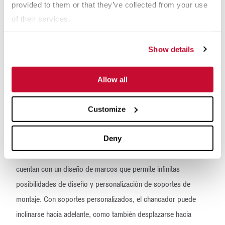
fáciles de reemplazar.
provided to them or that they’ve collected from your use
of their services.
Durante el mantenimiento, las nuevas cuñas de fijación
autoalineables se ajustan desde la parte posterior del
Show details
chancador. Normalmente, en esta área se asigna el mayor
espacio para mantenimiento, de modo que los operadores no
Allow all
tienen que trabajar evitando protecciones de la transmisión. Los
chancadores de mandíbulas universales vienen ahora con un
Customize
pasador de seguridad para fijar la biela en una posición cerrada
cuando se realiza el mantenimiento.
Deny
Por último, los chancadores de mandíbulas universales ahora
cuentan con un diseño de marcos que permite infinitas
posibilidades de diseño y personalización de soportes de
montaje. Con soportes personalizados, el chancador puede
inclinarse hacia adelante, como también desplazarse hacia