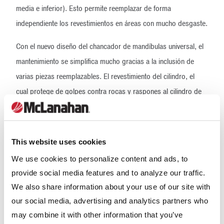
media e inferior). Esto permite reemplazar de forma
independiente los revestimientos en áreas con mucho desgaste.
Con el nuevo diseño del chancador de mandíbulas universal, el
mantenimiento se simplifica mucho gracias a la inclusión de
varias piezas reemplazables. El revestimiento del cilindro, el
cual protege de golpes contra rocas y raspones al cilindro de
la biela, se puede reemplazar, como también la placa de
choque, que absorbe golpes, se desgasta y se deforma antes
que el marco o la biela del chancador. Esto prolonga la vida útil
This website uses cookies
del marco o de la biela. Para evitar que el desgaste en las
We use cookies to personalize content and ads, to
punteras de la biela redunde en la necesidad de adquirir una
provide social media features and to analyze our traffic.
nueva biela o realizar tareas de reacondicionamiento
We also share information about your use of our site with
significativas de las punteras, el nuevo diseño de chancador de
our social media, advertising and analytics partners who
mandíbulas universal incluye una puntera de biela con pernos
may combine it with other information that you’ve