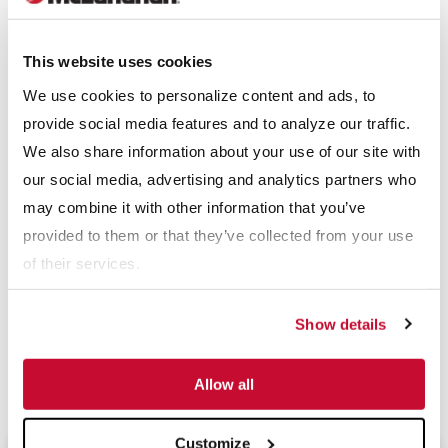
director de ingeniería en la división de procesamiento de
minerales. Anteriormente, ocupaba el cargo de vicedirector de
This website uses cookies
ingeniería en esa división.
We use cookies to personalize content and ads, to
provide social media features and to analyze our traffic.
Otro empleado de McLanahan también liderará un nuevo
We also share information about your use of our site with
departamento. Adam Eardley será el director de gestión de
our social media, advertising and analytics partners who
proyectos.
may combine it with other information that you’ve
provided to them or that they’ve collected from your use
En McLanahan continuamos reconociendo el potencial de
of their services.
nuestros empleados y estamos orgullosos de tener un personal
talentoso que nos acompañe en el crecimiento y avance de la
Show details
empresa.
Descargar PDF
Allow all
Customize