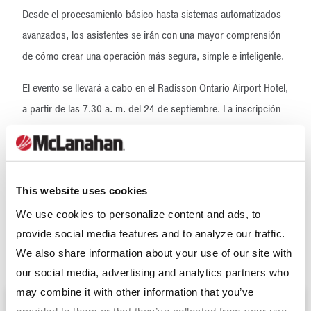
Desde el procesamiento básico hasta sistemas automatizados
avanzados, los asistentes se irán con una mayor comprensión
de cómo crear una operación más segura, simple e inteligente.
El evento se llevará a cabo en el Radisson Ontario Airport Hotel,
a partir de las 7.30 a. m. del 24 de septiembre. La inscripción
es gratuita y se extiende la invitación a todos los miembros de
la industria; los asistentes deberán cubrir sus propios gastos
de transporte y alojamiento. Para inscribirse, envíe un correo
This website uses cookies
electrónico a
marketing@mclanahan.com
o llame a +1 (814)
695 9807 antes del viernes 4 de septiembre de 2015.
We use cookies to personalize content and ads, to
provide social media features and to analyze our traffic.
Descargar PDF
We also share information about your use of our site with
our social media, advertising and analytics partners who
may combine it with other information that you’ve
provided to them or that they’ve collected from your use