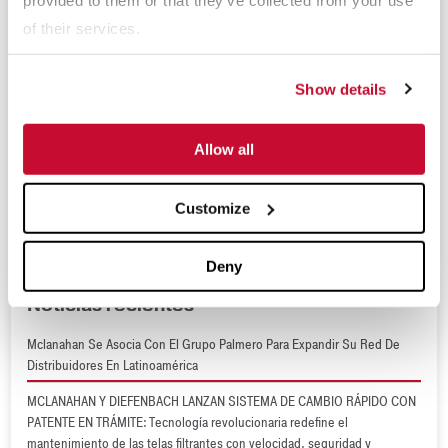
Próximos Eventos
of their services.
Expomina 2024
Show details
(sept 9 - 11, 2026)
Tailings 2025
Allow all
(sept 29 - oct 1, 2026)
Congreso Relaves 2025
Customize
(oct 15 - 16, 2026)
Deny
Noticias recientes
Mclanahan Se Asocia Con El Grupo Palmero Para Expandir Su Red De
Distribuidores En Latinoamérica
MCLANAHAN Y DIEFENBACH LANZAN SISTEMA DE CAMBIO RÁPIDO CON
PATENTE EN TRÁMITE: Tecnología revolucionaria redefine el
mantenimiento de las telas filtrantes con velocidad, seguridad y