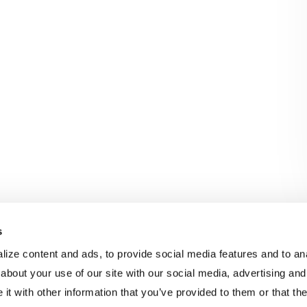
s
ize content and ads, to provide social media features and to anal
about your use of our site with our social media, advertising and
Áridos
Casos prácticos
Gestión 
t with other information that you’ve provided to them or that the
Carbón
Folletos
Ingenierí