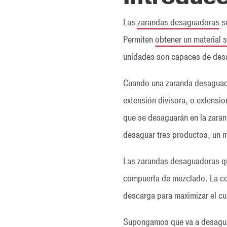
Las
zarandas desaguadoras
se
Permiten
obtener un material 
unidades son capaces de desa
Cuando una zaranda desaguador
extensión divisora, o extensi
que se desaguarán en la zarand
desaguar tres productos, un ma
Las zarandas desaguadoras que
compuerta de mezclado. La com
descarga para maximizar el cu
Supongamos que va a desaguar 