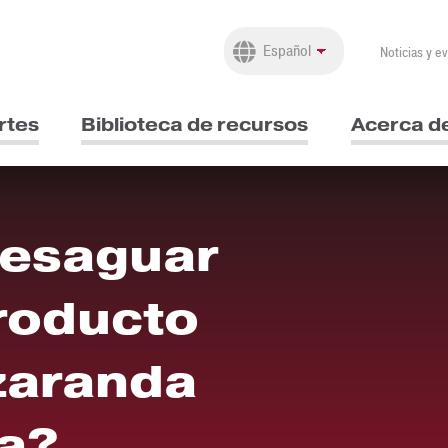
Noticias y e
rtes
Biblioteca de recursos
Acerca d
desaguar
roducto
 zaranda
a?