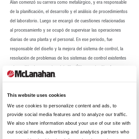
Alan comenzó su carrera como metalúrgico, y era responsable
de la planificación, el desarrollo y el análisis de procedimientos
del laboratorio. Luego se encargó de cuestiones relacionadas
al procesamiento y se ocupó de supervisar las operaciones
diarias de una planta y el personal. En ese periodo, fue
responsable del diseño y la mejora del sistema de control, la
resolución de problemas de los sistemas de control existentes
y la gestión de proyectos del sitio. Últimamente, Alan fue
gerente de productos en Weir Minerals. En 1996, Alan se
graduó de Licenciado en Ciencias en ingeniería metalúrgica de
la Universidad de Montana.
This website uses cookies
We use cookies to personalize content and ads, to
“Nos entusiasma mucho recibir a Alan. Como metalúrgico
provide social media features and to analyze our traffic.
calificado con años de experiencia en planta con varios
We also share information about your use of our site with
minerales, además de una comprensión profunda del mercado
our social media, advertising and analytics partners who
de áridos, Alan trae conocimientos valiosos”, expresa John