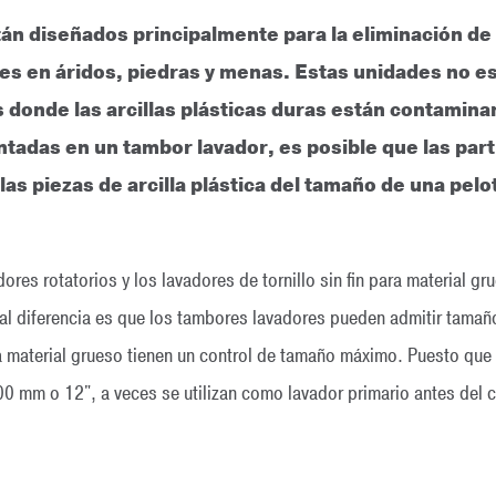
n diseñados principalmente para la eliminación de m
es en áridos, piedras y menas. Estas unidades no e
 donde las arcillas plásticas duras están contamina
tadas en un tambor lavador, es posible que las partí
 las piezas de arcilla plástica del tamaño de una pel
res rotatorios y los lavadores de tornillo sin fin para material gr
pal diferencia es que los tambores lavadores pueden admitir tamañ
para material grueso tienen un control de tamaño máximo. Puesto q
00 mm o 12", a veces se utilizan como lavador primario antes del