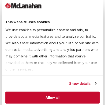
los componentes.
This website uses cookies
We use cookies to personalize content and ads, to
provide social media features and to analyze our traffic.
We also share information about your use of our site with
our social media, advertising and analytics partners who
may combine it with other information that you’ve
provided to them or that they’ve collected from your use
Energize (activación)
of their services.
Cada equipo debe ponerse en marcha para garantizar la
Show details
disponibilidad y el movimiento correcto. Probar las máquinas
con antelación le permitirá realizar el mantenimiento o los
Allow all
ajustes necesarios antes de volver a introducir el material en la