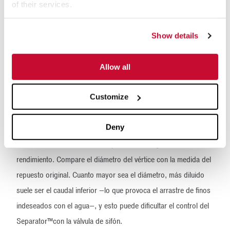
of their services.
Show details
Allow all
Ocasionalmente, debido a los cambios de la alimentación, los
vertederos de desborde pueden requerir ciertos ajustes a fin de
Customize
aumentar o disminuir la velocidad.
Deny
Los ciclones y Separators™pueden tener tramos de goma
dañados en su interior, lo cual puede afectar gravemente su
rendimiento. Compare el diámetro del vértice con la medida del
repuesto original. Cuanto mayor sea el diámetro, más diluido
suele ser el caudal inferior —lo que provoca el arrastre de finos
indeseados con el agua—, y esto puede dificultar el control del
Separator™con la válvula de sifón.