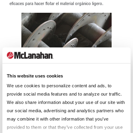
eficaces para hacer flotar el material orgánico ligero.
This website uses cookies
Zarandas desaguadoras
We use cookies to personalize content and ads, to
provide social media features and to analyze our traffic.
Las
zarandas desaguadoras
se utilizan para eliminar el exceso
We also share information about your use of our site with
de humedad del material antes de su acopio. En un sistema de
our social media, advertising and analytics partners who
recuperación de residuos de hidroexcavación, las zarandas
may combine it with other information that you’ve
desaguadoras aceptan material de un lavador de tornillo sin fin
provided to them or that they’ve collected from your use
para material fino y descargan un producto de arena sin goteo.