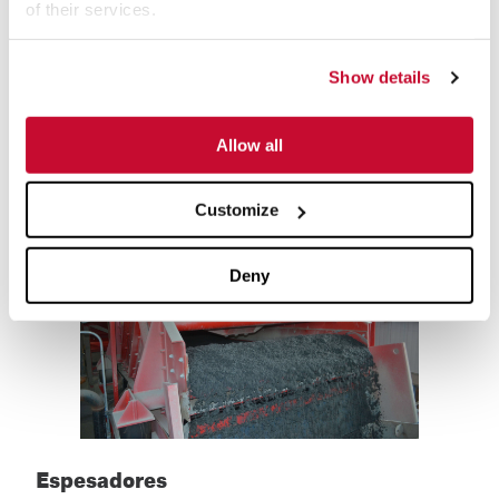
of their services.
La producción de un producto sin goteo ofrece ventajas
adicionales en cuanto a la limpieza, como la reducción de la
Show details
cantidad de agua con lixiviación de los acopios. La zaranda
desaguadora también puede equiparse con una
bomba para
Allow all
pulpa
para recircular los finos de vuelta al proceso.
Customize
Deny
Espesadores